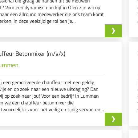
ssional die graag de handen uit de mouwen
t? Voor een dynamisch bedrijf in Olen zijn wij op
naar een allround medewerker die ons team komt
erken. In deze veelzijdige rol ben je
twoordelijk voor:Het voorbereiden van
llingen voor verschillende bouwprojecten. Het i...
ffeur Betonmixer (m/v/x)
ummen
ij een gemotiveerde chauffeur met een geldig
wijs en op zoek naar een nieuwe uitdaging? Dan
wij op zoek naar jou! Voor een bedrijf in Lummen
n we een chauffeur betonmixer die
twoordelijk is voor het veilig en tijdig vervoeren
veren van stortklaar beton naar verschillende
werven. Jouw taken Vervoeren van beton met een ...