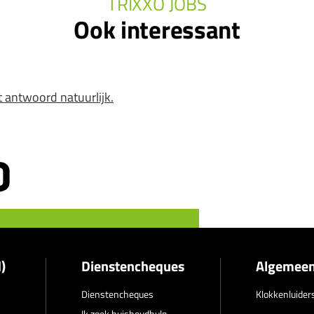
TRIXXO JOBS
Ook interessant
t antwoord natuurlijk.
)
Dienstencheques
Algemee
Dienstencheques
Klokkenluider
Ik zoek huishoudhulp