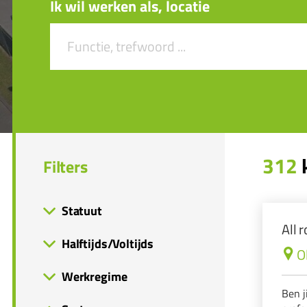
Ik wil werken als, locatie
312
k
Filters
Statuut
All 
Halftijds/Voltijds
O
Werkregime
Ben j