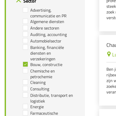
Sector
profe
steek
Advertising,
zoek 
communicatie en PR
verst
Algemene diensten
veran
Andere sectoren
beste
Auditing, accounting
Automobielsector
Chau
Banking, financiële
diensten en
L
verzekeringen
Bouw, constructie
Ben j
Chemische en
rijbe
petrochemie
zijn 
Cleaning
zoeke
Consulting
veran
Distributie, transport en
en le
logistiek
Energie
Farmaceutische