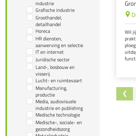
Gron
industrie
Grafische industrie
D
Groothandel,
detailhandel
Horeca
Wil j
HR diensten,
prakt
aanwerving en selectie
ploeg
IT en internet
uitda
funct
Juridische sector
wegen
Land-, bosbouw en
ener
visserij
projec
Lucht- en ruimtevaart
Manufacturing,
productie
Media, audiovisuele
industrie en publishing
Medische technologie
Medische-, sociale- en
gezondheidszorg
Metaalindustrie