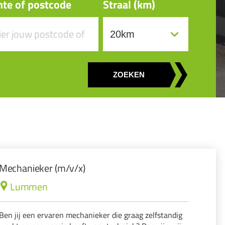
te of postcode
Straal (km)
ZOEKEN
Mechanieker (m/v/x)
Lummen
Ben jij een ervaren mechanieker die graag zelfstandig