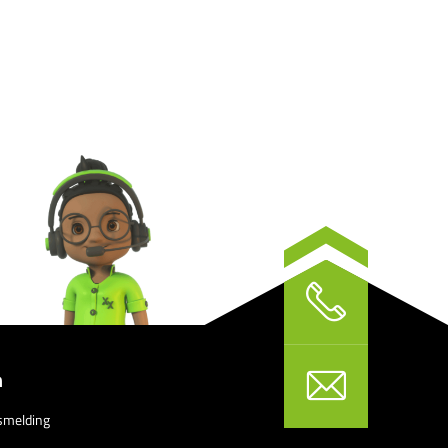
n
smelding