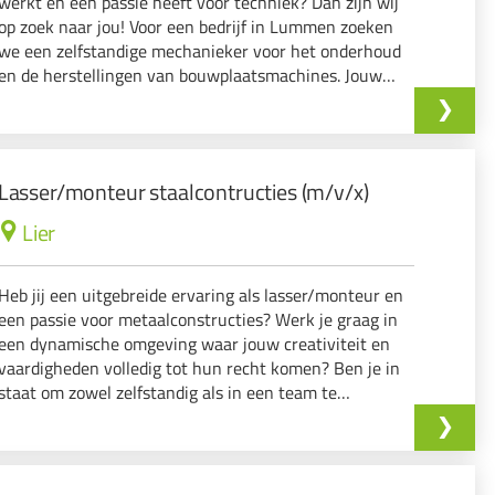
werkt en een passie heeft voor techniek? Dan zijn wij
op zoek naar jou! Voor een bedrijf in Lummen zoeken
we een zelfstandige mechanieker voor het onderhoud
en de herstellingen van bouwplaatsmachines. Jouw
taken Onderhoud en herstellingen uitvoeren aan
bouwplaatsmachines. Storingen opsporen en ...
Lasser/monteur staalcontructies (m/v/x)
Lier
Heb jij een uitgebreide ervaring als lasser/monteur en
een passie voor metaalconstructies? Werk je graag in
een dynamische omgeving waar jouw creativiteit en
vaardigheden volledig tot hun recht komen? Ben je in
staat om zowel zelfstandig als in een team te
functioneren? Als je op deze vragen 'ja' kunt
antwoorden, dan hebben wij de perfecte uitdagin...