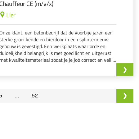
Chauffeur CE (m/v/x)
Lier
Onze klant, een betonbedrijf dat de voorbije jaren een
sterke groei kende en hierdoor in een splinternieuw
gebouw is gevestigd. Een werkplaats waar orde en
duidelijkheid belangrijk is met goed licht en uitgerust
met kwaliteitsmateriaal zodat je je job correct en veilig
kan uitvoeren. Waar een vlakke interne structuur
heerst en ze veel belang hechte...
5
...
52