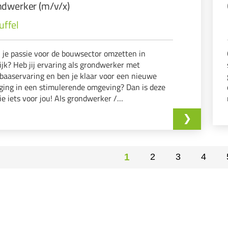
dwerker (m/v/x)
uffel
ij je passie voor de bouwsector omzetten in
ijk? Heb jij ervaring als grondwerker met
baaservaring en ben je klaar voor een nieuwe
ging in een stimulerende omgeving? Dan is deze
ie iets voor jou! Als grondwerker /
werker/Ploegbaas ga je deel uit maken van een
giek team dat werkt aan indrukwekkende
ten zoals t...
1
2
3
4