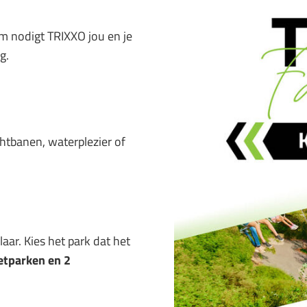
m nodigt TRIXXO jou en je
g.
chtbanen, waterplezier of
aar. Kies het park dat het
etparken en 2