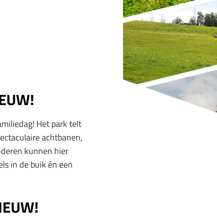
IEUW!
miliedag! Het park telt
pectaculaire achtbanen,
inderen kunnen hier
ls in de buik én een
NIEUW!