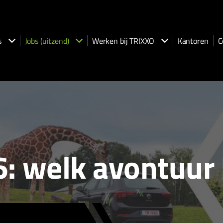
s
Jobs (uitzend)
Werken bij TRIXXO
Kantoren
C
 welk avontuur k