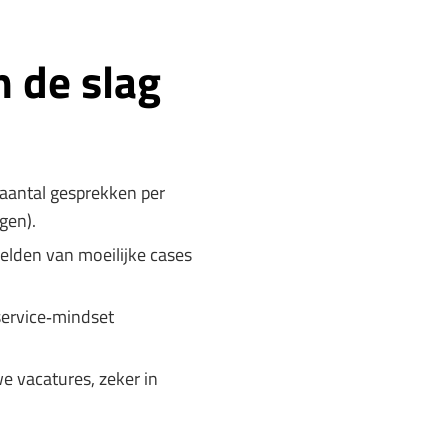
n de slag
(aantal gesprekken per
gen).
elden van moeilijke cases
 service‑mindset
we vacatures, zeker in