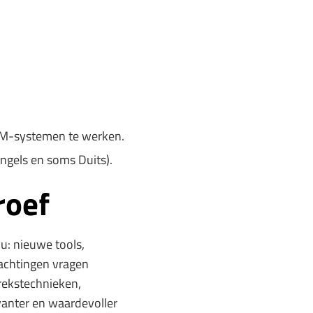
RM-systemen te werken.
Engels en soms Duits).
roef
u: nieuwe tools,
achtingen vragen
prekstechnieken,
vanter en waardevoller