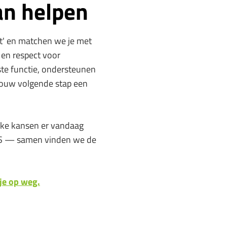
an helpen
t' en matchen we je met
en respect voor
ste functie, ondersteunen
 jouw volgende stap een
elke kansen er vandaag
OBS — samen vinden we de
 je op weg.