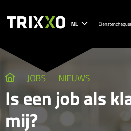
NL
Dienstencheque
JOBS
NIEUWS
Is een job als k
mij?