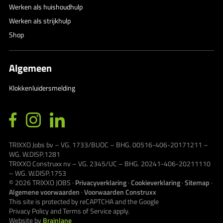
Werken als huishoudhulp
Werken als strijkhulp
Shop
Algemeen
Klokkenluidersmelding
TRIXXO Jobs bv – VG. 1733/BUOC – BHG. 00516-406-20171211 –
WG. W.DISP.1281
TRIXXO Construxx nv – VG. 2345/UC – BHG. 20241-406-20211110
– WG. W.DISP.1753
© 2026
TRIXXO JOBS
·
Privacyverklaring
·
Cookieverklaring
·
Sitemap
·
Algemene voorwaarden
·
Voorwaarden Construxx
This site is protected by reCAPTCHA and the Google
Privacy Policy
and
Terms of Service
apply.
Website by
Brainlane