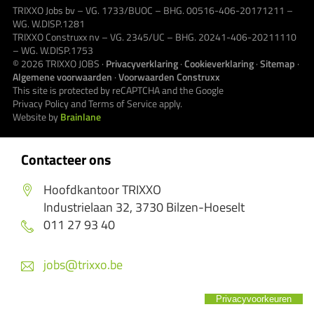
TRIXXO Jobs bv – VG. 1733/BUOC – BHG. 00516-406-20171211 –
WG. W.DISP.1281
TRIXXO Construxx nv – VG. 2345/UC – BHG. 20241-406-20211110
– WG. W.DISP.1753
© 2026
TRIXXO JOBS
·
Privacyverklaring
·
Cookieverklaring
·
Sitemap
·
Algemene voorwaarden
·
Voorwaarden Construxx
This site is protected by reCAPTCHA and the Google
Privacy Policy
and
Terms of Service
apply.
Website by
Brainlane
Contacteer ons
Hoofdkantoor TRIXXO
Industrielaan 32, 3730 Bilzen-Hoeselt
011 27 93 40
jobs@trixxo.be