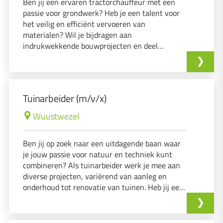
Ben jij een ervaren tractorchauffeur met een
passie voor grondwerk? Heb je een talent voor
het veilig en efficiënt vervoeren van
materialen? Wil je bijdragen aan
indrukwekkende bouwprojecten en deel
uitmaken van een organisatie die duurzaamheid
hoog in het vaandel heeft staan? Dan zijn wij op
zoek naar jou!
Tuinarbeider (m/v/x)
Wuustwezel
Ben jij op zoek naar een uitdagende baan waar
je jouw passie voor natuur en techniek kunt
combineren? Als tuinarbeider werk je mee aan
diverse projecten, variërend van aanleg en
onderhoud tot renovatie van tuinen. Heb jij een
hands-on mentaliteit en wil je leren van
ervaren vakmannen?