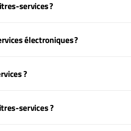
res-services ?
rvices électroniques ?
vices ?
itres-services ?