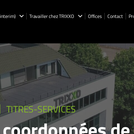
(interim)
Travailler chez TRIXXO
Offices
Contact
Pr
TITRES-SERVICES
s coordonnées de 