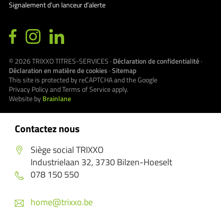
Signalement d’un lanceur d’alerte
© 2026
TRIXXO TITRES-SERVICES
·
Déclaration de confidentialité
·
Déclaration en matière de cookies
·
Sitemap
This site is protected by reCAPTCHA and the Google
Privacy Policy
and
Terms of Service
apply.
Website by
Brainlane
Contactez nous
Siège social TRIXXO
Industrielaan 32, 3730 Bilzen-Hoeselt
078 150 550
home@trixxo.be