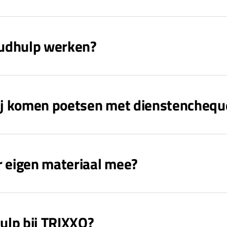
oudhulp werken?
ij komen poetsen met dienstenchequ
r eigen materiaal mee?
ulp bij TRIXXO?