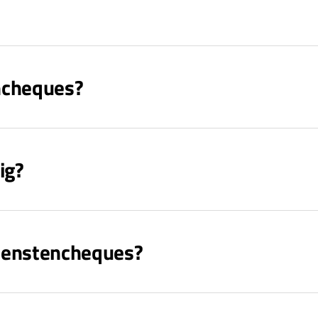
ncheques?
ig?
dienstencheques?