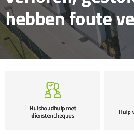
hebben foute v
Huishoudhulp met
Hulp v
dienstencheques