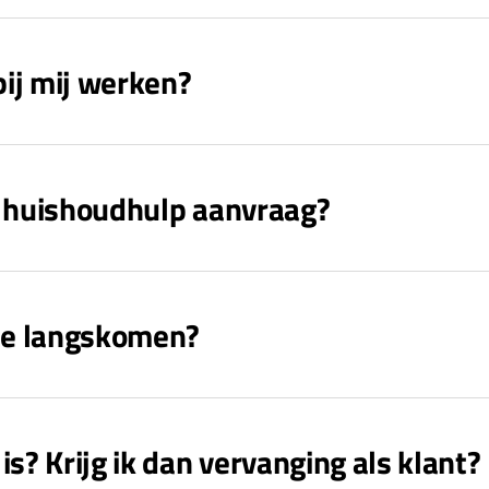
ij mij werken?
n huishoudhulp aanvraag?
 me langskomen?
s? Krijg ik dan vervanging als klant?