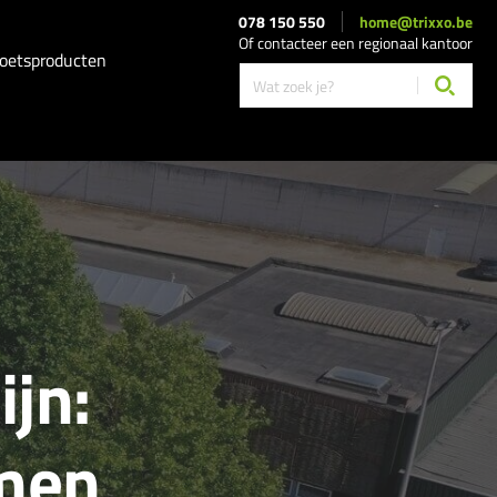
078 150 550
home@trixxo.be
Of contacteer een regionaal kantoor
oetsproducten
jn:
men,