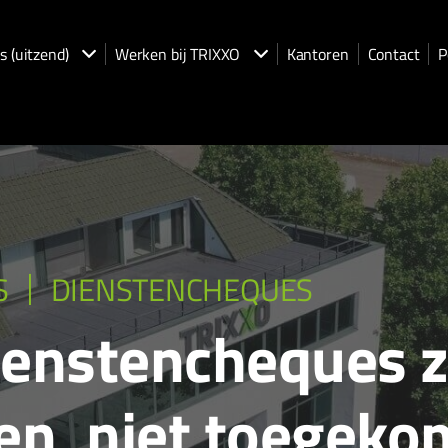
s (uitzend)
Werken bij TRIXXO
Kantoren
Contact
P
S
DIENSTENCHEQUES
ienstencheques zi
len, niet toegeko