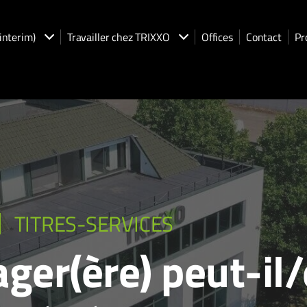
(interim)
Travailler chez TRIXXO
Offices
Contact
Pr
TITRES-SERVICES
er(ère) peut-il/