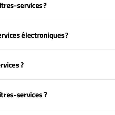
res-services ?
rvices électroniques ?
vices ?
itres-services ?