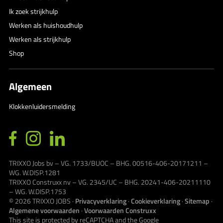
Ik zoek strijkhulp
Werken als huishoudhulp
Werken als strijkhulp
Shop
Algemeen
Klokkenluidersmelding
TRIXXO Jobs bv – VG. 1733/BUOC – BHG. 00516-406-20171211 –
WG. W.DISP.1281
TRIXXO Construxx nv – VG. 2345/UC – BHG. 20241-406-20211110
– WG. W.DISP.1753
© 2026
TRIXXO JOBS
·
Privacyverklaring
·
Cookieverklaring
·
Sitemap
·
Algemene voorwaarden
·
Voorwaarden Construxx
This site is protected by reCAPTCHA and the Google