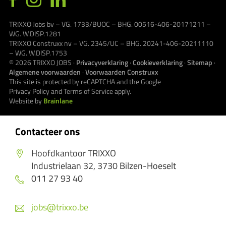
TRIXXO Jobs bv – VG. 1733/BUOC – BHG. 00516-406-20171211 –
WG. W.DISP.1281
TRIXXO Construxx nv – VG. 2345/UC – BHG. 20241-406-20211110
– WG. W.DISP.1753
© 2026
TRIXXO JOBS
·
Privacyverklaring
·
Cookieverklaring
·
Sitemap
·
Algemene voorwaarden
·
Voorwaarden Construxx
This site is protected by reCAPTCHA and the Google
Privacy Policy
and
Terms of Service
apply.
Website by
Brainlane
Contacteer ons
Hoofdkantoor TRIXXO
Industrielaan 32, 3730 Bilzen-Hoeselt
011 27 93 40
jobs@trixxo.be