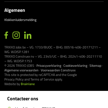
Algemeen
Klokkenluidersmelding
TRIXXO Jobs bv – VG. 1733/BUOC – BHG. 00516-406-20171211 –
WG. W.DISP.1281
TRIXXO Construxx nv – VG. 2345/UC – BHG. 20241-406-20211110
– WG. W.DISP.1753
© 2026
TRIXXO JOBS
·
Privacyverklaring
·
Cookieverklaring
·
Sitemap
·
Algemene voorwaarden
·
Voorwaarden Construxx
This site is protected by reCAPTCHA and the Google
Privacy Policy
and
Terms of Service
apply.
Website by
Brainlane
Contacteer ons