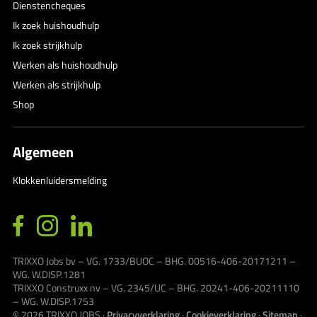
Dienstencheques
Ik zoek huishoudhulp
Ik zoek strijkhulp
Werken als huishoudhulp
Werken als strijkhulp
Shop
Algemeen
Klokkenluidersmelding
TRIXXO Jobs bv – VG. 1733/BUOC – BHG. 00516-406-20171211 –
WG. W.DISP.1281
TRIXXO Construxx nv – VG. 2345/UC – BHG. 20241-406-20211110
– WG. W.DISP.1753
© 2026
TRIXXO JOBS
·
Privacyverklaring
·
Cookieverklaring
·
Sitemap
·